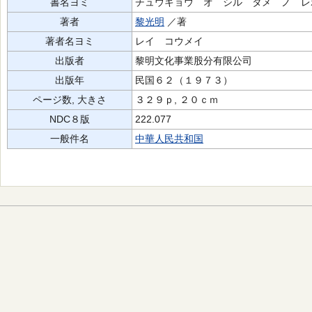
書名ヨミ
チュウキョウ オ シル タメ ノ レ
著者
黎光明
／著
著者名ヨミ
レイ コウメイ
出版者
黎明文化事業股分有限公司
出版年
民国６２（１９７３）
ページ数, 大きさ
３２９ｐ, ２０ｃｍ
NDC８版
222.077
一般件名
中華人民共和国