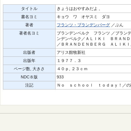
タイトル
きょうはおやすみだよ ,
書名ヨミ
キョウ ワ オヤスミ ダヨ
著者
フランツ・ブランデンバーグ
／ぶん
著者名ヨミ
ブランデンベルク フランツ ／ブランデ
ンデンベルク／ＡＬＩＫＩ ＢＲＡＮＤ
／ＢＲＡＮＤＥＮＢＥＲＧ ＡＬＩＫＩ,
出版者
アリス館牧新社
出版年
１９７７．３
ページ数, 大きさ
４０ｐ, ２３ｃｍ
NDC８版
933
注記
Ｎｏ ｓｃｈｏｏｌ ｔｏｄａｙ！／の