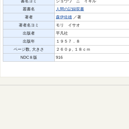
書名ヨミ
ショウワ ニ イキル
叢書名
人間の記録双書
著者
森伊佐雄
／著
著者名ヨミ
モリ イサオ
出版者
平凡社
出版年
１９５７．８
ページ数, 大きさ
２６０ｐ, １８ｃｍ
NDC８版
916