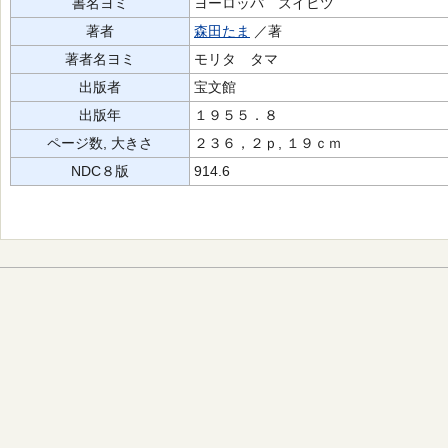
書名ヨミ
ヨーロッパ ズイヒツ
著者
森田たま
／著
著者名ヨミ
モリタ タマ
出版者
宝文館
出版年
１９５５．８
ページ数, 大きさ
２３６，２ｐ, １９ｃｍ
NDC８版
914.6