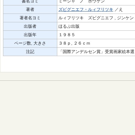
書名ヨミ
ミーシャ ノ ボウケン
著者
ズビグニエフ・ルィフリツキ
／え
著者名ヨミ
ルィフリツキ ズビグニエフ , ジンケン 
出版者
ほるぷ出版
出版年
１９８５
ページ数, 大きさ
３８ｐ, ２６ｃｍ
注記
「国際アンデルセン賞」受賞画家絵本選