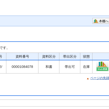
本棚へ
です。
号
資料番号
資料区分
帯出区分
状態
2/
00001084078
和書
帯出可
在庫
ページの先