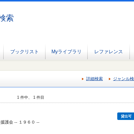
検索
ブックリスト
Myライブラリ
レファレンス
詳細検索
ジャンル検
1 件中、 1 件目
貸出可
護会 -- １９６０ --