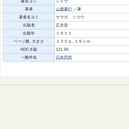
書名ヨミ
シドウ
著者
山鹿素行
／著
著者名ヨミ
ヤマガ ソコウ
出版者
広文堂
出版年
１９１１
ページ数, 大きさ
２３０ｐ, １９ｃｍ
NDC８版
121.56
一般件名
日本思想