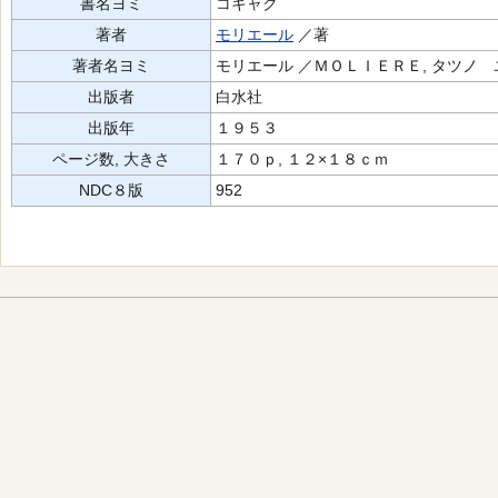
書名ヨミ
コキャク
著者
モリエール
／著
著者名ヨミ
モリエール ／ＭＯＬＩＥＲＥ, タツノ 
出版者
白水社
出版年
１９５３
ページ数, 大きさ
１７０ｐ, １２×１８ｃｍ
NDC８版
952