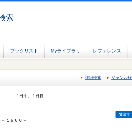
検索
ブックリスト
Myライブラリ
レファレンス
詳細検索
ジャンル検
1 件中、 1 件目
貸出可
-- １９６６ --