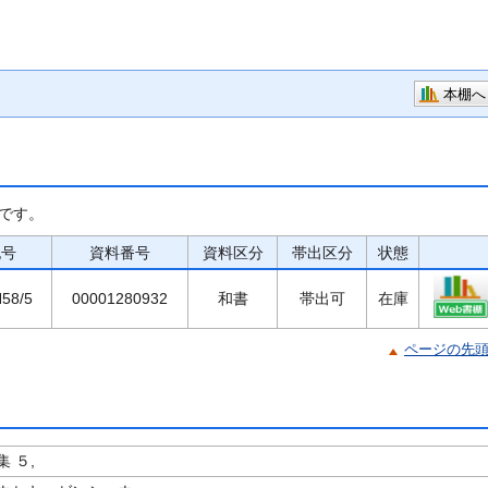
本棚へ
です。
記号
資料番号
資料区分
帯出区分
状態
N58/5
00001280932
和書
帯出可
在庫
ページの先
 ５,