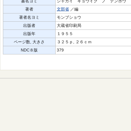
書名ヨミ
シャカイ キョウイク ノ テンボウ
著者
文部省
／編
著者名ヨミ
モンブショウ
出版者
大蔵省印刷局
出版年
１９５５
ページ数, 大きさ
３２５ｐ, ２６ｃｍ
NDC８版
379