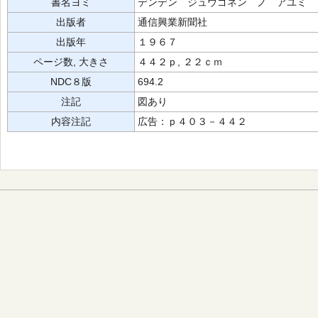
書名ヨミ
デンデン ジュウゴネン ノ アユミ
出版者
通信興業新聞社
出版年
１９６７
ページ数, 大きさ
４４２ｐ, ２２ｃｍ
NDC８版
694.2
注記
図あり
内容注記
広告：ｐ４０３－４４２