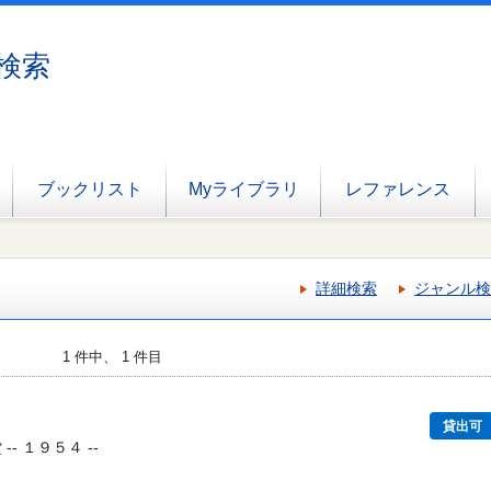
検索
ブックリスト
Myライブラリ
レファレンス
詳細検索
ジャンル検
1 件中、 1 件目
貸出可
-- １９５４ --