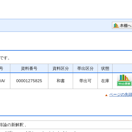
本棚へ
です。
号
資料番号
資料区分
帯出区分
状態
/A/
00001275825
和書
帯出可
在庫
ページの先
俳論の新解釈 ,