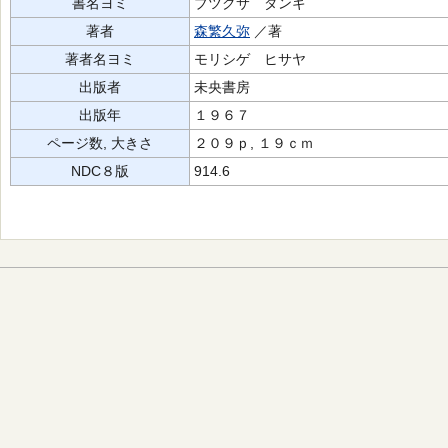
書名ヨミ
ブツクサ ダンギ
著者
森繁久弥
／著
著者名ヨミ
モリシゲ ヒサヤ
出版者
未央書房
出版年
１９６７
ページ数, 大きさ
２０９ｐ, １９ｃｍ
NDC８版
914.6