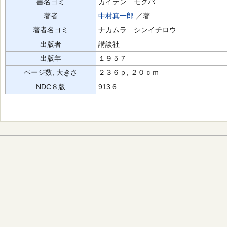
書名ヨミ
カイテン モクバ
著者
中村真一郎
／著
著者名ヨミ
ナカムラ シンイチロウ
出版者
講談社
出版年
１９５７
ページ数, 大きさ
２３６ｐ, ２０ｃｍ
NDC８版
913.6