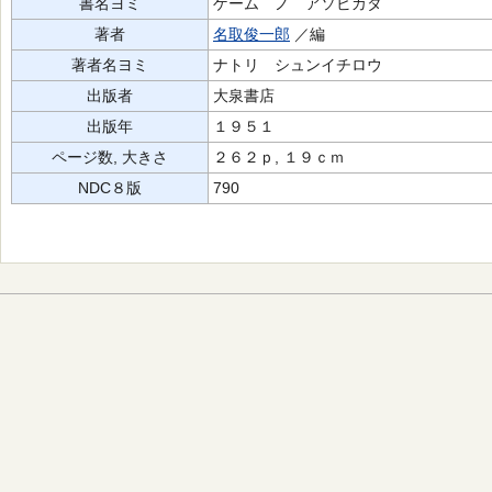
書名ヨミ
ゲーム ノ アソビカタ
著者
名取俊一郎
／編
著者名ヨミ
ナトリ シュンイチロウ
出版者
大泉書店
出版年
１９５１
ページ数, 大きさ
２６２ｐ, １９ｃｍ
NDC８版
790