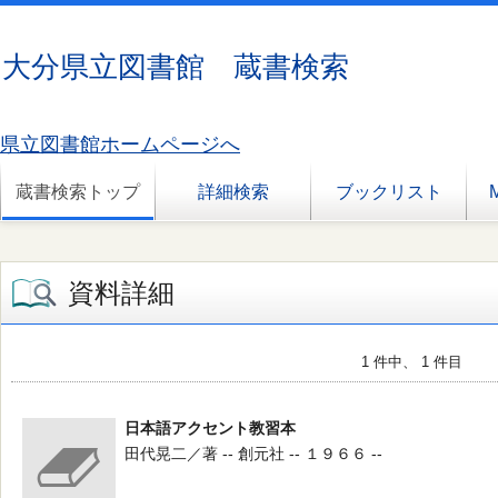
大分県立図書館 蔵書検索
県立図書館ホームページへ
蔵書検索トップ
詳細検索
ブックリスト
資料詳細
1 件中、 1 件目
日本語アクセント教習本
田代晃二／著 -- 創元社 -- １９６６ --