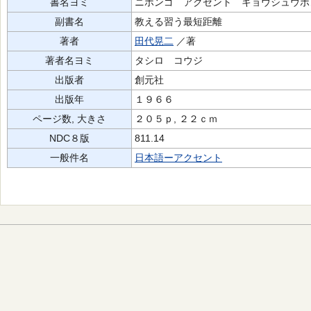
書名ヨミ
ニホンゴ アクセント キョウシュウボ
副書名
教える習う最短距離
著者
田代晃二
／著
著者名ヨミ
タシロ コウジ
出版者
創元社
出版年
１９６６
ページ数, 大きさ
２０５ｐ, ２２ｃｍ
NDC８版
811.14
一般件名
日本語ーアクセント