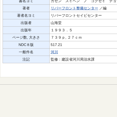
書名ヨミ
カセン スイヘン ノ コクセイ チョ
著者
リバーフロント整備センター
／編
著者名ヨミ
リバーフロントセイビセンター
出版者
山海堂
出版年
１９９３．５
ページ数, 大きさ
７３９ｐ, ２７ｃｍ
NDC８版
517.21
一般件名
河川
注記
監修：建設省河川局治水課