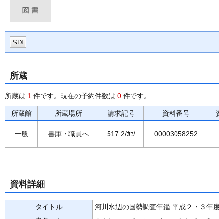
SDI
所蔵
所蔵は
1
件です。現在の予約件数は
0
件です。
所蔵館
所蔵場所
請求記号
資料番号
一般
書庫・職員へ
517.2/ｶｾ/
00003058252
資料詳細
タイトル
河川水辺の国勢調査年鑑 平成２・３年