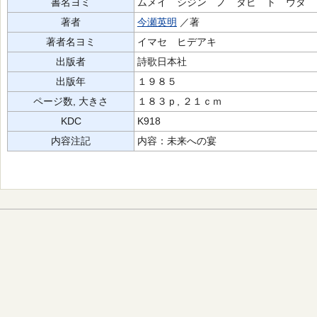
書名ヨミ
ムメイ シジン ノ タビ ト ウタ
著者
今瀬英明
／著
著者名ヨミ
イマセ ヒデアキ
出版者
詩歌日本社
出版年
１９８５
ページ数, 大きさ
１８３ｐ, ２１ｃｍ
KDC
K918
内容注記
内容：未来への宴