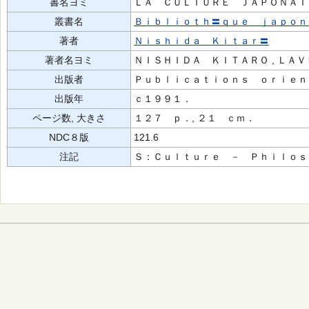
書名ヨミ
ＬＡ ＣＵＬＴＵＲＥ ＪＡＰＯＮＡＩ
叢書名
Ｂｉｂｌｉｏｔｈ〓ｑｕｅ ｊａｐｏｎ
著者
Ｎｉｓｈｉｄａ Ｋｉｔａｒ〓
著者名ヨミ
ＮＩＳＨＩＤＡ ＫＩＴＡＲＯ , ＬＡ
出版者
Ｐｕｂｌｉｃａｔｉｏｎｓ ｏｒｉｅｎ
出版年
ｃ１９９１．
ページ数, 大きさ
１２７ ｐ．, ２１ ｃｍ．
NDC８版
121.6
注記
Ｓ：Ｃｕｌｔｕｒｅ － Ｐｈｉｌｏｓ