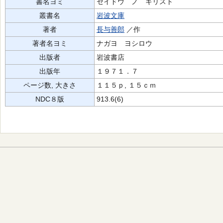
書名ヨミ
セイドウ ノ キリスト
叢書名
岩波文庫
著者
長与善郎
／作
著者名ヨミ
ナガヨ ヨシロウ
出版者
岩波書店
出版年
１９７１．７
ページ数, 大きさ
１１５ｐ, １５ｃｍ
NDC８版
913.6(6)