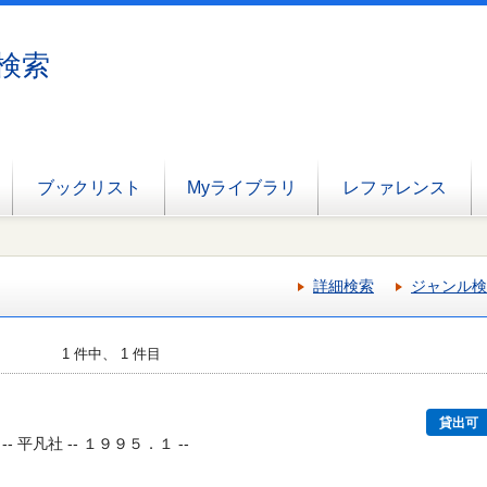
検索
ブックリスト
Myライブラリ
レファレンス
詳細検索
ジャンル検
1 件中、 1 件目
貸出可
 平凡社 -- １９９５．１ --