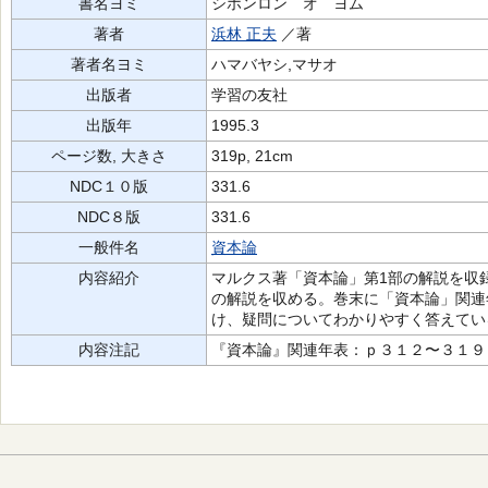
書名ヨミ
シホンロン オ ヨム
著者
浜林 正夫
／著
著者名ヨミ
ハマバヤシ,マサオ
出版者
学習の友社
出版年
1995.3
ページ数, 大きさ
319p, 21cm
NDC１０版
331.6
NDC８版
331.6
一般件名
資本論
内容紹介
マルクス著「資本論」第1部の解説を収
の解説を収める。巻末に「資本論」関連
け、疑問についてわかりやすく答えてい
内容注記
『資本論』関連年表：ｐ３１２〜３１９