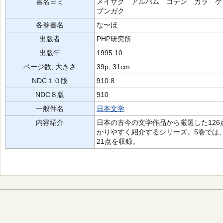
書名ヨミ
メイサク アルバム コテン カラ 
ブンガク
各巻書名
な〜ほ
出版者
PHP研究所
出版年
1995.10
ページ数, 大きさ
39p, 31cm
NDC１０版
910.8
NDC８版
910
一般件名
日本文学
内容紹介
日本の古今の文学作品から厳選した12
かりやすく紹介するシリーズ。5巻では
21点を収録。