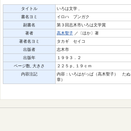
タイトル
いろは文学 ,
書名ヨミ
イロハ ブンガク
副書名
第３回志木市いろは文学賞
著者
高木聖子
／〔ほか〕著
著者名ヨミ
タカギ セイコ
出版者
志木市
出版年
１９９３．２
ページ数, 大きさ
２２５ｐ, １９ｃｍ
内容注記
内容：いろはがっぱ（高木聖子） たぬ
章）