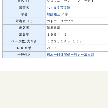
書名ヨミ
クロフネ ゼンゴ ノ セカイ
叢書名
ちくま学芸文庫
著者
加藤祐三
／著
著者名ヨミ
カトウ ユウゾウ
出版者
筑摩書房
出版年
１９９４．５
ページ数, 大きさ
５２２，１４ｐ, １５ｃｍ
NDC８版
210.59
一般件名
日本ー対外関係ー歴史ー幕末期