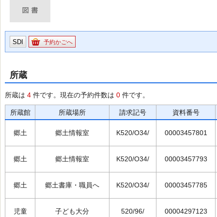
SDI
予約かごへ
所蔵
所蔵は
4
件です。現在の予約件数は
0
件です。
所蔵館
所蔵場所
請求記号
資料番号
郷土
郷土情報室
K520/O34/
00003457801
郷土
郷土情報室
K520/O34/
00003457793
郷土
郷土書庫・職員へ
K520/O34/
00003457785
児童
子ども大分
520/96/
00004297123