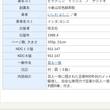
書名ヨミ
ヒャクニン イッシュ ノ ナゾトキ
副書名
小倉山荘色紙和歌
著者
いしだ よしこ
／著
著者名ヨミ
イシダ,ヨシコ
出版者
恒文社
出版年
1996.4
ページ数, 大きさ
333p, 21cm
NDC１０版
911.147
NDC８版
911.147
一般件名
百人一首
注記
付：図（３枚）
内容紹介
百人一首に隠された定家800年目のメッ
駆使し、自在な推理力で定家の百人一首
列図5種」付き。