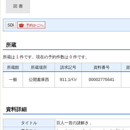
SDI
予約かごへ
所蔵
所蔵は
1
件です。現在の予約件数は
0
件です。
所蔵館
所蔵場所
請求記号
資料番号
資
一般
公開書庫西
911.1/ｲｼ/
00002775641
資料詳細
タイトル
百人一首の謎解き ,