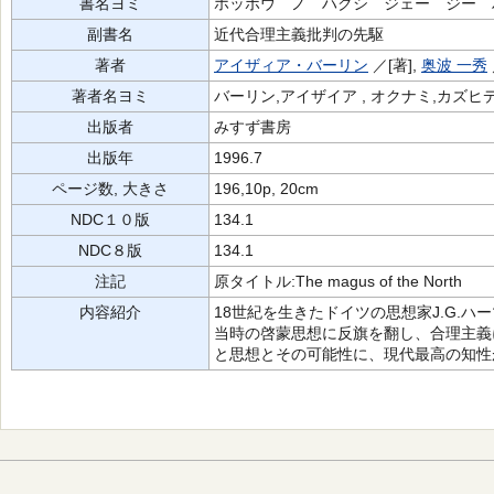
書名ヨミ
ホッポウ ノ ハクシ ジェー ジー 
副書名
近代合理主義批判の先駆
著者
アイザィア・バーリン
／[著],
奥波 一秀
著者名ヨミ
バーリン,アイザイア , オクナミ,カズヒ
出版者
みすず書房
出版年
1996.7
ページ数, 大きさ
196,10p, 20cm
NDC１０版
134.1
NDC８版
134.1
注記
原タイトル:The magus of the North
内容紹介
18世紀を生きたドイツの思想家J.G.
当時の啓蒙思想に反旗を翻し、合理主義
と思想とその可能性に、現代最高の知性