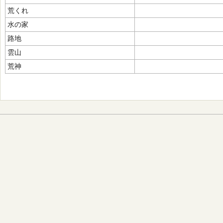
荒くれ
水の家
路地
雲山
荒神