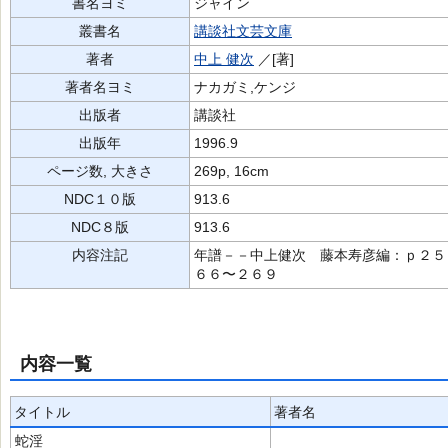
書名ヨミ
ジャイン
叢書名
講談社文芸文庫
著者
中上 健次
／[著]
著者名ヨミ
ナカガミ,ケンジ
出版者
講談社
出版年
1996.9
ページ数, 大きさ
269p, 16cm
NDC１０版
913.6
NDC８版
913.6
内容注記
年譜－－中上健次 藤本寿彦編：ｐ２５
６６〜２６９
内容一覧
タイトル
著者名
蛇淫