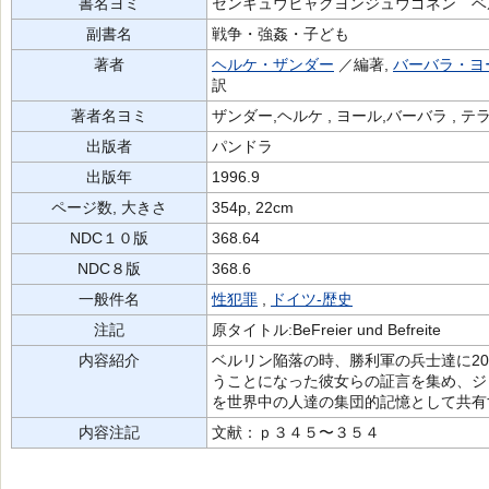
書名ヨミ
センキュウヒャクヨンジュウゴネン ベ
副書名
戦争・強姦・子ども
著者
ヘルケ・ザンダー
／編著,
バーバラ・ヨ
訳
著者名ヨミ
ザンダー,ヘルケ , ヨール,バーバラ , テ
出版者
パンドラ
出版年
1996.9
ページ数, 大きさ
354p, 22cm
NDC１０版
368.64
NDC８版
368.6
一般件名
性犯罪
,
ドイツ-歴史
注記
原タイトル:BeFreier und Befreite
内容紹介
ベルリン陥落の時、勝利軍の兵士達に2
うことになった彼女らの証言を集め、ジ
を世界中の人達の集団的記憶として共有
内容注記
文献：ｐ３４５〜３５４