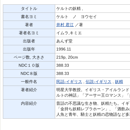
タイトル
ケルトの妖精 ,
書名ヨミ
ケルト ノ ヨウセイ
著者
井村 君江
／著
著者名ヨミ
イムラ,キミエ
出版者
あんず堂
出版年
1996.11
ページ数, 大きさ
219p, 20cm
NDC１０版
388.33
NDC８版
388.33
一般件名
民話-イギリス
,
伝説-イギリス
,
妖精
著者紹介
明星大学教授。イギリス・アイルランド
ルトの神話」「アーサー王ロマンス」「
内容紹介
昔話の不思議な生き物、妖精たち。イギ
「金持ち妖精レプラホーン」、「酒飲み
人魚と青年、騎士と妖精の恋物語など多