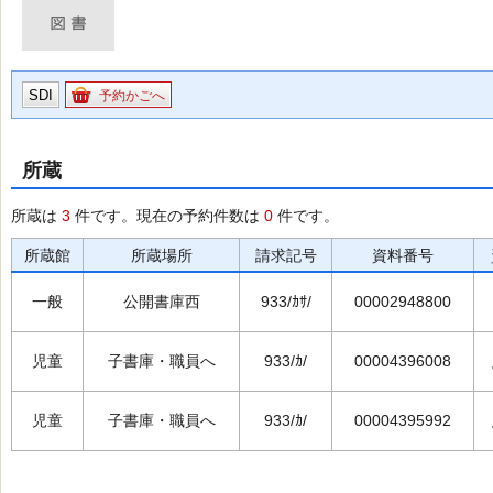
SDI
予約かごへ
所蔵
所蔵は
3
件です。現在の予約件数は
0
件です。
所蔵館
所蔵場所
請求記号
資料番号
一般
公開書庫西
933/ｶｻ/
00002948800
児童
子書庫・職員へ
933/ｶ/
00004396008
児童
子書庫・職員へ
933/ｶ/
00004395992