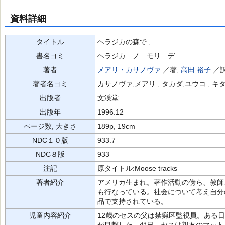
資料詳細
タイトル
ヘラジカの森で ,
書名ヨミ
ヘラジカ ノ モリ デ
著者
メアリ・カサノヴァ
／著,
高田 裕子
／訳
著者名ヨミ
カサノヴァ,メアリ , タカダ,ユウコ , キ
出版者
文渓堂
出版年
1996.12
ページ数, 大きさ
189p, 19cm
NDC１０版
933.7
NDC８版
933
注記
原タイトル:Moose tracks
著者紹介
アメリカ生まれ。著作活動の傍ら、教師
も行なっている。社会について考え自分
品で支持されている。
児童内容紹介
12歳のセスの父は禁猟区監視員。ある