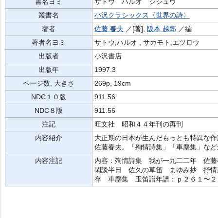
書名ヨミ
サトウ ハルオ シシュウ
叢書名
小沢クラシックス〈世界の詩〉
著者
佐藤 春夫
／[著],
阪本 越郎
／編
著者名ヨミ
サトウ,ハルオ , サカモト,エツロウ
出版者
小沢書店
出版年
1997.3
ページ数, 大きさ
269p, 19cm
NDC１０版
911.56
NDC８版
911.56
注記
旺文社 昭和４４年刊の再刊
内容紹介
大正期の日本が生んだもっとも特異な作
佐藤春夫。「殉情詩集」「車塵集」など
内容注記
内容：殉情詩集 我が一九二二年 佐
閑談半日 佐久の草笛 まゆみ抄 抒情
存 車塵集 玉笛譜年譜：ｐ２６１〜２