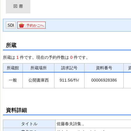
SDI
予約かごへ
所蔵
所蔵は
1
件です。現在の予約件数は
0
件です。
所蔵館
所蔵場所
請求記号
資料番号
一般
公開書庫西
911.56/ｻﾄ/
00006928386
資料詳細
タイトル
佐藤春夫詩集 ,