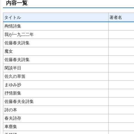
内容一覧
タイトル
著者名
殉情詩集
我が一九二二年
佐藤春夫詩集
魔女
佐藤春夫詩集
閑談半日
佐久の草笛
まゆみ抄
抒情新集
佐藤春夫全詩集
詩の本
春夫詩存
車塵集