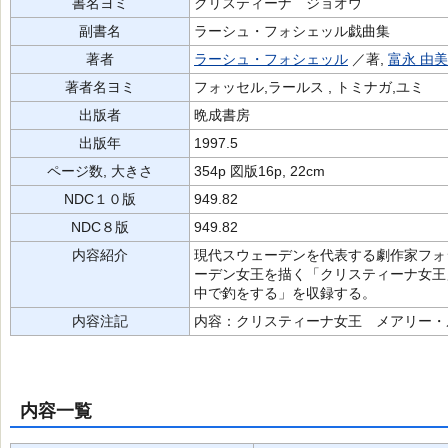
書名ヨミ
クリスティーナ ジョオウ
副書名
ラーシュ・フォシェッル戯曲集
著者
ラーシュ・フォシェッル
／著,
富永 由美
著者名ヨミ
フォッセル,ラールス , トミナガ,ユミ
出版者
晩成書房
出版年
1997.5
ページ数, 大きさ
354p 図版16p, 22cm
NDC１０版
949.82
NDC８版
949.82
内容紹介
現代スウェーデンを代表する劇作家フォ
ーデン女王を描く「クリスティーナ女王
中で釣をする」を収録する。
内容注記
内容：クリスティーナ女王 メアリー・
内容一覧