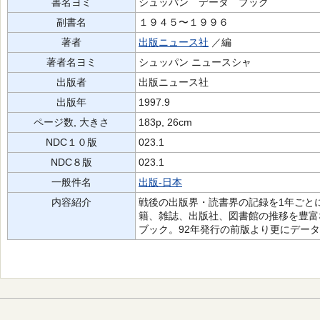
書名ヨミ
シュッパン データ ブック
副書名
１９４５〜１９９６
著者
出版ニュース社
／編
著者名ヨミ
シュッパン ニュースシャ
出版者
出版ニュース社
出版年
1997.9
ページ数, 大きさ
183p, 26cm
NDC１０版
023.1
NDC８版
023.1
一般件名
出版-日本
内容紹介
戦後の出版界・読書界の記録を1年ごと
籍、雑誌、出版社、図書館の推移を豊富
ブック。92年発行の前版より更にデー