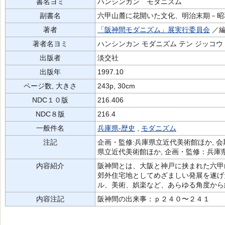
書名ヨミ
ハンシンカン モダニズム
副書名
六甲山麓に花開いた文化、明治末期－昭
著者
「阪神間モダニズム」展実行委員会
／
著者名ヨミ
ハンシンカン モダニズム テン ジッコウ
出版者
淡交社
出版年
1997.10
ページ数, 大きさ
243p, 30cm
NDC１０版
216.406
NDC８版
216.4
一般件名
兵庫県-歴史
,
モダニズム
注記
企画・監修:兵庫県立近代美術館ほか, 会期
県立近代美術館ほか, 企画・監修：兵庫
内容紹介
阪神間とは、大阪と神戸に挟まれた六甲
郊外住宅地としてめざましい発展を遂げ
ル、美術、娯楽など、あらゆる角度から
内容注記
阪神間の出来事：ｐ２４０〜２４１