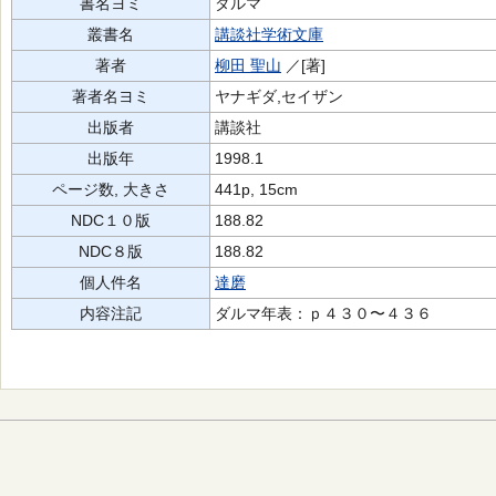
書名ヨミ
ダルマ
叢書名
講談社学術文庫
著者
柳田 聖山
／[著]
著者名ヨミ
ヤナギダ,セイザン
出版者
講談社
出版年
1998.1
ページ数, 大きさ
441p, 15cm
NDC１０版
188.82
NDC８版
188.82
個人件名
達磨
内容注記
ダルマ年表：ｐ４３０〜４３６