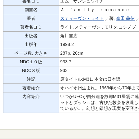
書名ヨミ
エム サンジュウイチ
副書名
Ａ ｆａｍｉｌｙ ｒｏｍａｎｃｅ
著者
スティーヴン・ライト
／著,
森田 義信
著者名ヨミ
ライト,スティーヴン , モリタ,ヨシノブ
出版者
角川書店
出版年
1998.2
ページ数, 大きさ
287p, 20cm
NDC１０版
933.7
NDC８版
933
注記
原タイトル:M31, 本文は日本語
著者紹介
オハイオ州生まれ。1969年から70年
内容紹介
いつかUFOが自分達を故郷M31星雲に
ットとダッシュは、古びた教会を改造し
ているが…。幻想と錯想が現実を変容さ