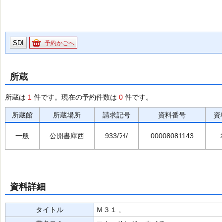
SDI
予約かごへ
所蔵
所蔵は
1
件です。現在の予約件数は
0
件です。
所蔵館
所蔵場所
請求記号
資料番号
資
一般
公開書庫西
933/ﾗｲ/
00008081143
資料詳細
タイトル
Ｍ３１ ,