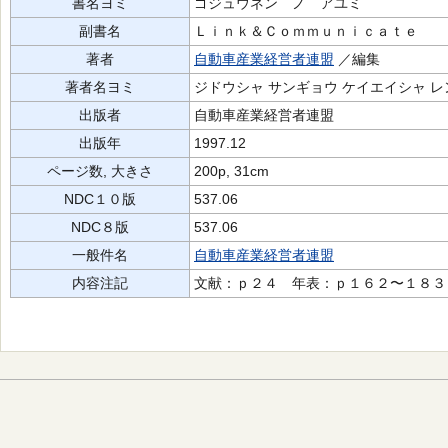
書名ヨミ
ゴジュウネン ノ アユミ
副書名
Ｌｉｎｋ＆Ｃｏｍｍｕｎｉｃａｔｅ
著者
自動車産業経営者連盟
／編集
著者名ヨミ
ジドウシャ サンギョウ ケイエイシャ レ
出版者
自動車産業経営者連盟
出版年
1997.12
ページ数, 大きさ
200p, 31cm
NDC１０版
537.06
NDC８版
537.06
一般件名
自動車産業経営者連盟
内容注記
文献：ｐ２４ 年表：ｐ１６２〜１８３