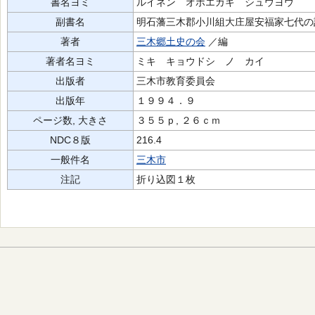
書名ヨミ
ルイネン オボエガキ シュウヨウ
副書名
明石藩三木郡小川組大庄屋安福家七代の
著者
三木郷土史の会
／編
著者名ヨミ
ミキ キョウドシ ノ カイ
出版者
三木市教育委員会
出版年
１９９４．９
ページ数, 大きさ
３５５ｐ, ２６ｃｍ
NDC８版
216.4
一般件名
三木市
注記
折り込図１枚