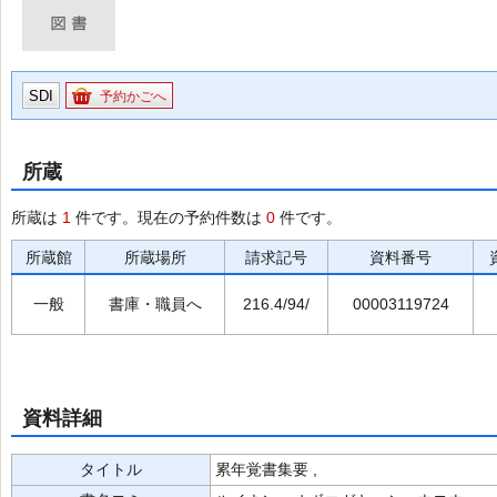
SDI
予約かごへ
所蔵
所蔵は
1
件です。現在の予約件数は
0
件です。
所蔵館
所蔵場所
請求記号
資料番号
一般
書庫・職員へ
216.4/94/
00003119724
資料詳細
タイトル
累年覚書集要 ,