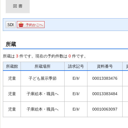
SDI
予約かごへ
所蔵
所蔵は
3
件です。現在の予約件数は
0
件です。
所蔵館
所蔵場所
請求記号
資料番号
児童
子ども展示季節
E/ﾈ/
00013383476
児童
子庫絵本・職員へ
E/ﾈ/
00013383484
児童
子庫絵本・職員へ
E/ﾈ/
00010063097