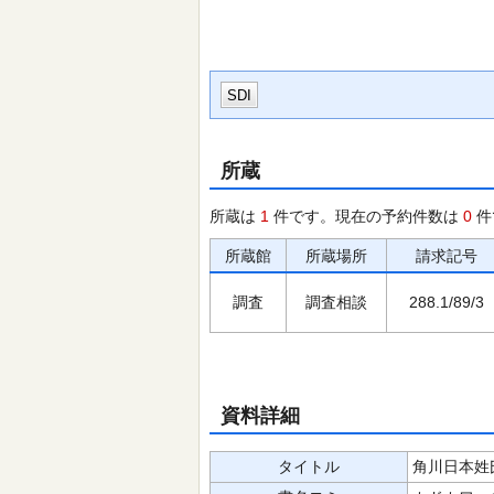
SDI
所蔵
所蔵は
1
件です。現在の予約件数は
0
件
所蔵館
所蔵場所
請求記号
調査
調査相談
288.1/89/3
資料詳細
タイトル
角川日本姓