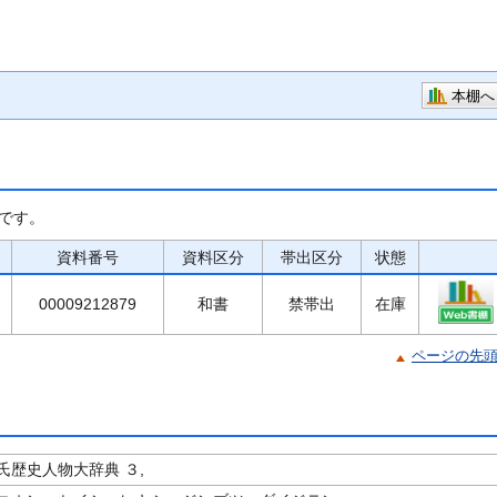
本棚へ
です。
資料番号
資料区分
帯出区分
状態
00009212879
和書
禁帯出
在庫
ページの先
氏歴史人物大辞典 ３,