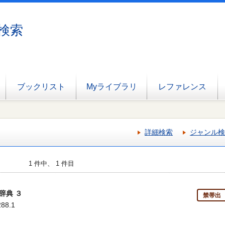
検索
ブックリスト
Myライブラリ
レファレンス
詳細検索
ジャンル検
1 件中、 1 件目
辞典 ３
禁帯出
288.1