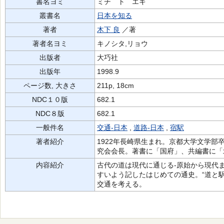
書名ヨミ
ミチ ト エキ
叢書名
日本を知る
著者
木下 良
／著
著者名ヨミ
キノシタ,リョウ
出版者
大巧社
出版年
1998.9
ページ数, 大きさ
211p, 18cm
NDC１０版
682.1
NDC８版
682.1
一般件名
交通-日本
,
道路-日本
,
宿駅
著者紹介
1922年長崎県生まれ。京都大学文学
究会会長。著書に「国府」、共編書に「
内容紹介
古代の道は現代に通じる-原始から現代
すいよう記したはじめての通史。“道と
交通を考える。