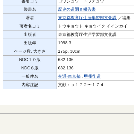
書名ヨミ
コウシュウ ドウチュウ
叢書名
歴史の道調査報告書
著者
東京都教育庁生涯学習部文化課
／編集
著者名ヨミ
トウキョウト キョウイク イインカイ
出版者
東京都教育庁生涯学習部文化課
出版年
1998.3
ページ数, 大きさ
175p, 30cm
NDC１０版
682.136
NDC８版
682.136
一般件名
交通-東京都
,
甲州街道
内容注記
文献：ｐ１７２〜１７４