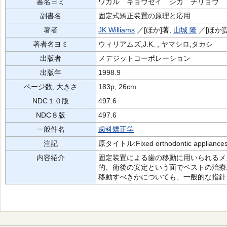
書名ヨミ
ワカル キョウセイ シカ チリョウ
副書名
固定式矯正装置の原理と応用
著者
JK Williams
／[ほか]著,
山城 隆
／[ほか
著者名ヨミ
ウィリアムズ,J.K. , ヤマシロ,タカシ
出版者
メデジットコーポレーション
出版年
1998.9
ページ数, 大きさ
183p, 26cm
NDC１０版
497.6
NDC８版
497.6
一般件名
歯科矯正学
注記
原タイトル:Fixed orthodontic applia
内容紹介
固定装置による歯の移動に用いられるメ
的、術後の安定という面でベストの治療
移動すべきかについても、一般的な指針