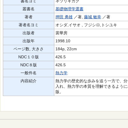
書名ヨミ
ネツリキガク
叢書名
基礎物理学選書
著者
押田 勇雄
／著,
藤城 敏幸
／著
著者名ヨミ
オシダ,イサオ , フジシロ,トシユキ
出版者
裳華房
出版年
1998.10
ページ数, 大きさ
184p, 22cm
NDC１０版
426.5
NDC８版
426.5
一般件名
熱力学
内容紹介
熱力学の歴史的な歩みを追う一方で、分
入れ、熱力学の本質を理解できるようにわ
版。