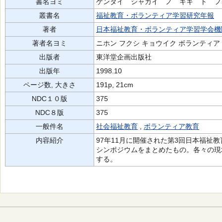
書名ヨミ
ゲンダイ シャカイ ノ キキ ト フ
叢書名
福祉教育・ボランティア学習研究年報
著者
日本福祉教育・ボランティア学習学会機
著者名ヨミ
ニホン フクシ キョウイク ボランティア
出版者
東洋堂企画出版社
出版年
1998.10
ページ数, 大きさ
191p, 21cm
NDC１０版
375
NDC８版
375
一般件名
社会福祉教育
,
ボランティア教育
内容紹介
97年11月に開催された第3回日本福祉
シンポジウムをまとめたもの。各々の現
する。