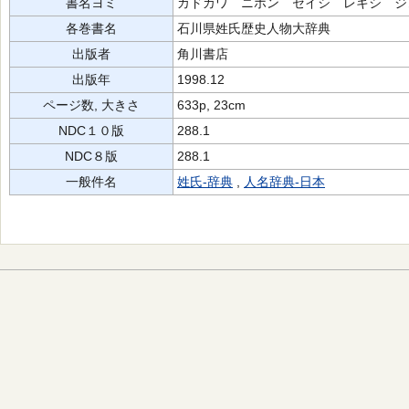
書名ヨミ
カドカワ ニホン セイシ レキシ ジ
各巻書名
石川県姓氏歴史人物大辞典
出版者
角川書店
出版年
1998.12
ページ数, 大きさ
633p, 23cm
NDC１０版
288.1
NDC８版
288.1
一般件名
姓氏-辞典
,
人名辞典-日本