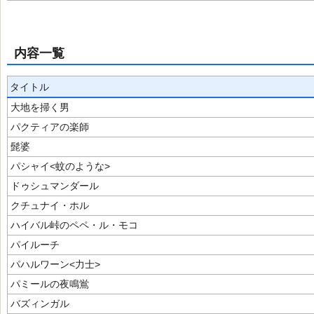
内容一覧
タイトル
大地を掃く男
パクティアの楽師
髭婆
パシャイ<蚊のような>
ドゥシュマンダール
クチュナイ・ホル
ハイバル峠のペペ・ル・モコ
パイルーチ
パハルワーン<力士>
パミールの夜鳴鴬
バズィンガル