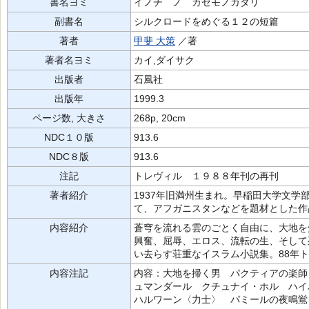
書名ヨミ
イノチ ノ カゼモノガタリ
副書名
シルクロードをめぐる１２の短篇
著者
甲斐 大策
／著
著者名ヨミ
カイ,ダイサク
出版者
石風社
出版年
1999.3
ページ数, 大きさ
268p, 20cm
NDC１０版
913.6
NDC８版
913.6
注記
トレヴィル １９８８年刊の再刊
著者紹介
1937年旧満州生まれ。早稲田大学文
て、アフガニスタンなどを題材とした作
内容紹介
蒼穹を流れる雲のごとく自由に、大地を
興奮、屈辱、エロス、流転の生、そして
い去らす荘重なイスラム小説集。88年
内容注記
内容：大地を掃く男 パクティアの楽師
ュマンダール クチュナイ・ホル ハイ
ハルワーン〈力士〉 パミールの夜鳴鴬