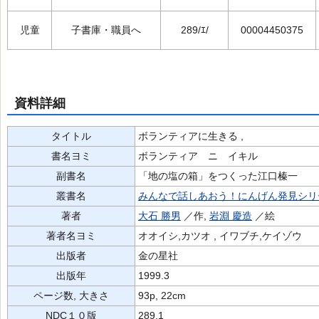
児童
子書庫・職員へ
289/ｴ/
00004450375
資料詳細
タイトル
ボランティアに生きる ,
書名ヨミ
ボランティア ニ イキル
副書名
「地の塩の箱」をつくった江口榛一
叢書名
みんなで話しあおう！にんげん発見シリ
著者
大石 勝男
／作,
岩淵 慶造
／絵
著者名ヨミ
オオイシ,カツオ , イワブチ,ケイゾウ
出版者
金の星社
出版年
1999.3
ページ数, 大きさ
93p, 22cm
NDC１０版
289.1