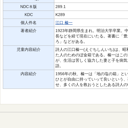
NDC８版
289.1
KDC
K289
個人件名
江口 榛一
著者紹介
1923年静岡県生まれ。明治大学卒業
長などを経て現在にいたる。著書に「豊
ろ」などがある。
児童内容紹介
詩人の江口榛一(えぐちしんいち)は、昭
た人のためのぼ金箱である。榛一はこの
が、生活は苦しく協力した妻と子を病気
語。
内容紹介
1956年の秋、榛一は「地の塩の箱」
ひとが自由に持っていって良いという、
せ、多くの人を救おうとしたある詩人の